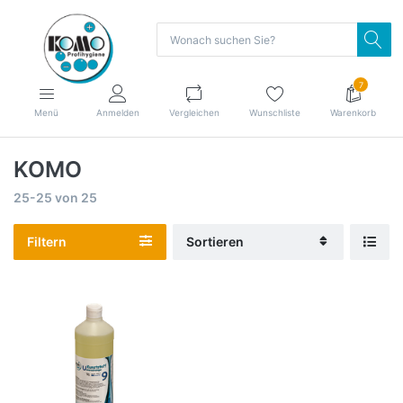
7
Menü
Anmelden
Vergleichen
Wunschliste
Warenkorb
KOMO
25-25
von
25
Filtern
Sortieren