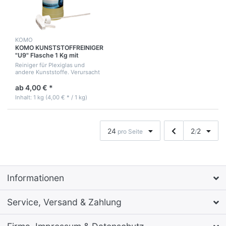
KOMO
KOMO KUNSTSTOFFREINIGER
"U9" Flasche 1 Kg mit
Sprühpistole
Reiniger für Plexiglas und
andere Kunststoffe. Verursacht
keine Haarrisse und Trübung.
Für die innen und außen
ab 4,00 € *
Reinigung von Corona
Inhalt: 1 kg (4,00 € * / 1 kg)
Schutzvisiere und Trennw...
24
2
2
pro Seite
/
Informationen
Service, Versand & Zahlung