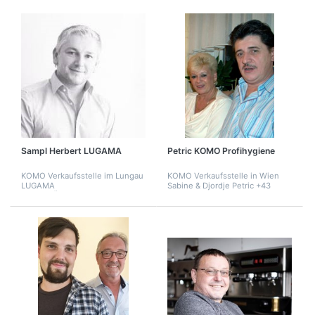
Sampl Herbert LUGAMA
Petric KOMO Profihygiene
KOMO Verkaufsstelle im Lungau
KOMO Verkaufsstelle in Wien
LUGAMA
Sabine & Djordje Petric +43
GROSSKÜCHENTECHNIK
699/14044263 •
sabine.petric@gmx.at