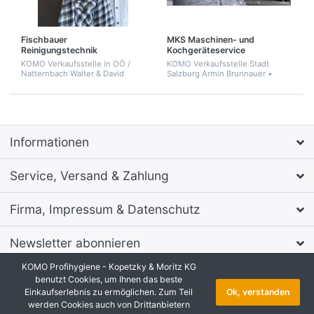
Fischbauer
MKS Maschinen- und
Reinigungstechnik
Kochgeräteservice
KOMO Verkaufsstelle in OÖ /
KOMO Verkaufsstelle Stadt
Natternbach Walter & David
Salzburg Armin Brunnauer •
Fischbauer •
mks.sbg@aon.at • +43 650 644
office@reinigungstechnik-
0320
fischbauer.at • +43 664 53 61
555
Informationen
Service, Versand & Zahlung
Firma, Impressum & Datenschutz
Newsletter abonnieren
KOMO Profihygiene - Kopetzky & Moritz KG
* Alle Preise zzgl. MwSt., zzgl.
Versandkosten
benutzt Cookies, um Ihnen das beste
Shopsystem
by SmartStore AG © 2026
Einkaufserlebnis zu ermöglichen. Zum Teil
Ok, verstanden
werden Cookies auch von Drittanbietern
Copyright © 2026 KOMO Profihygiene - Kopetzky & Moritz KG. Alle Rechte