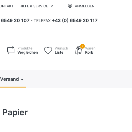
ONTAKT
HILFE & SERVICE
ANMELDEN
) 6549 20 107
+43 (0) 6549 20 117
- TELEFAX
7
Produkte
Wunsch
Waren
Vergleichen
Liste
Korb
 Versand
 Papier