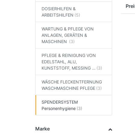
einf
um s
Pre
DOSIERHILFEN &
gefä
ARBEITSHILFEN
Mikr
schü
WARTUNG & PFLEGE VON
ANLAGEN, GERÄTEN &
MASCHINEN
PFLEGE & REINIGUNG VON
EDELSTAHL, ALU,
KUNSTSTOFF, MESSING ...
WÄSCHE FLECKENTFERNUNG
WASCHMASCHINE PFLEGE
SPENDERSYSTEM
Personenhygiene
Marke