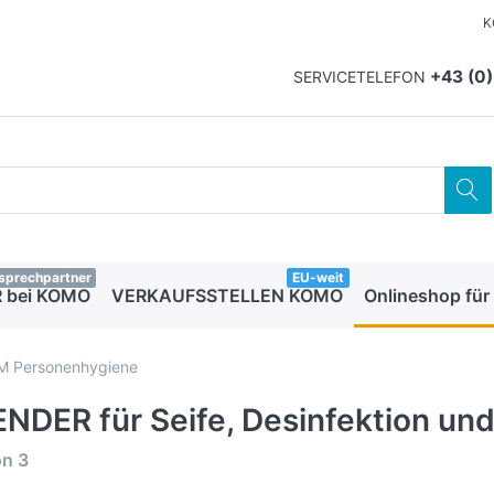
K
+43 (0
SERVICETELEFON
sprechpartner
EU-weit
 bei KOMO
VERKAUFSSTELLEN KOMO
Onlineshop für
 Personenhygiene
NDER für Seife, Desinfektion und
on
3