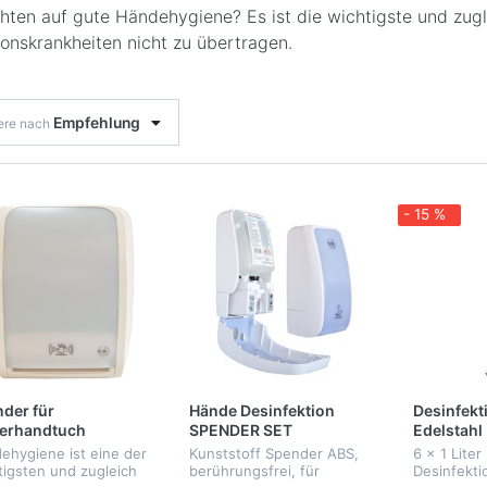
chten auf gute Händehygiene? Es ist die wichtigste und zu
ionskrankheiten nicht zu übertragen.
Empfehlung
iere nach
- 15 %
der für
Hände Desinfektion
Desinfekt
ierhandtuch
SPENDER SET
Edelstahl
Händedesi
ehygiene ist eine der
Kunststoff Spender ABS,
6 x 1 Liter
tigsten und zugleich
berührungsfrei, für
Desinfekti