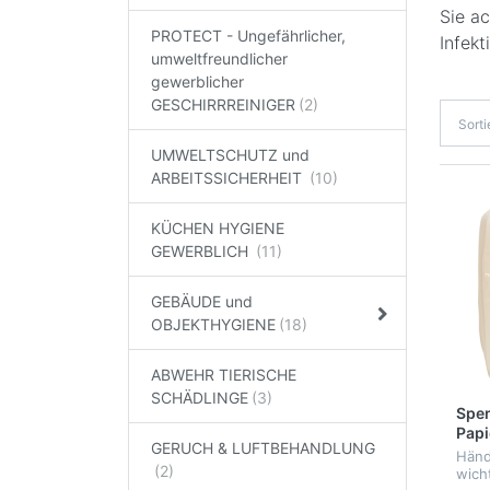
Sie a
PROTECT - Ungefährlicher,
Infekt
umweltfreundlicher
gewerblicher
GESCHIRRREINIGER
Sort
UMWELTSCHUTZ und
ARBEITSSICHERHEIT
KÜCHEN HYGIENE
GEWERBLICH
GEBÄUDE und
OBJEKTHYGIENE
ABWEHR TIERISCHE
SCHÄDLINGE
Spen
Pap
GERUCH & LUFTBEHANDLUNG
Händ
wich