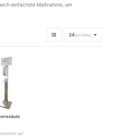
gleich einfachste Maßnahme, um
24
pro Seite
ionssäule
nfektion - SET
onsmittel auf