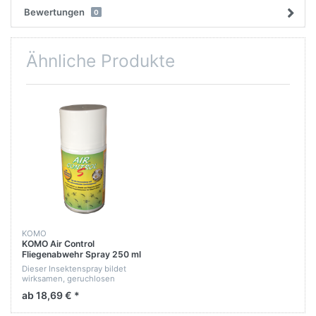
Bewertungen
0
Ähnliche Produkte
KOMO
KOMO Air Control
Fliegenabwehr Spray 250 ml
Dose
Dieser Insektenspray bildet
wirksamen, geruchlosen
Schutzschirm zur Abwehr von
ab 18,69 € *
Fliegen , Stechmücken, Wespen
und anderen Fluginsekten.