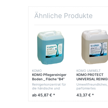
Ähnliche Produkte
KOMO
KOMO UMWELT
KOMO Pflegereiniger
KOMO PROTECT
Boden _ Fläche "B4"
UNIVERSAL REINIG
10 Kg
"P3" ÖKO Konzentr
Reinigerkonzentrat für
Umweltfreundliches,
10 Kg
die händische und
parfümiertes
maschinelle
Reinigerkonzentrat f
ab 45,87 € *
43,37 € *
Verwendung bei
die Unterhaltsreinig
Gebäudereinigung und
Großgebinde zur
Wischpflege. Bestens
Befüllung von
geeignet für alle
Dosierflaschen.