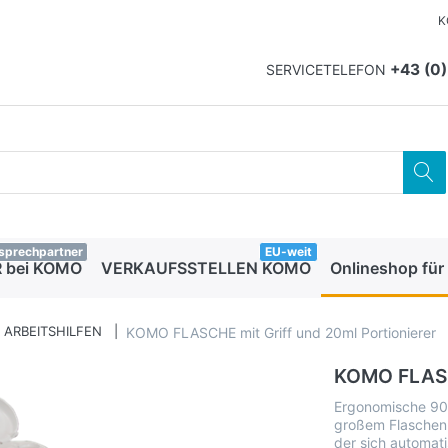
K
+43 (0
SERVICETELEFON
sprechpartner
EU-weit
 bei KOMO
VERKAUFSSTELLEN KOMO
Onlineshop für
 ARBEITSHILFEN
KOMO FLASCHE mit Griff und 20ml Portionierer
KOMO FLASCH
Ergonomische 900m
großem Flaschenha
der sich automati