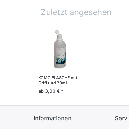
wasserfesten Böden
wie Lamin...
Zuletzt angesehen
KOMO FLASCHE mit
Griff und 20ml
Portionierer
ab 3,00 € *
Informationen
Serv