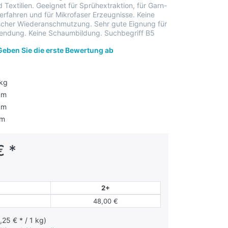
 Textilien. Geeignet für Sprühextraktion, für Garn-
fahren und für Mikrofaser Erzeugnisse. Keine
scher Wiederanschmutzung. Sehr gute Eignung für
endung. Keine Schaumbildung. Suchbegriff B5
Geben Sie die erste Bewertung ab
 kg
cm
cm
cm
€ *
2+
48,00 €
,25 € * / 1 kg)