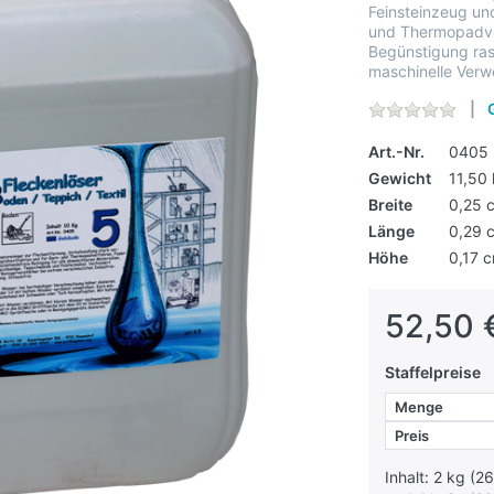
Feinsteinzeug und
und Thermopadver
Begünstigung ra
maschinelle Verw
Art.-Nr.
0405
Gewicht
11,50
Breite
0,25 
Länge
0,29 
Höhe
0,17 
52,50 
Staffelpreise
Menge
Preis
Inhalt: 2 kg (26