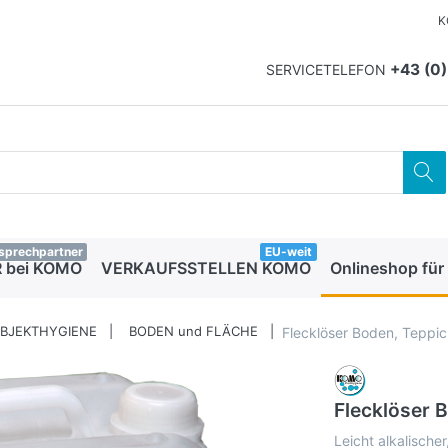
K
+43 (0
SERVICETELEFON
sprechpartner
EU-weit
 bei KOMO
VERKAUFSSTELLEN KOMO
Onlineshop für
OBJEKTHYGIENE
BODEN und FLÄCHE
Flecklöser Boden, Teppich
Flecklöser B
Leicht alkalischer