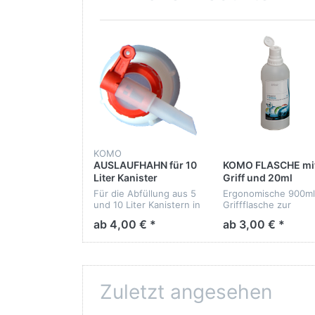
KOMO
AUSLAUFHAHN für 10
KOMO FLASCHE mi
Liter Kanister
Griff und 20ml
Portionierer
Für die Abfüllung aus 5
Ergonomische 900ml
und 10 Liter Kanistern in
Griffflasche zur
kleinere Gebinde wie
leichteren Dosierung
ab 4,00 € *
ab 3,00 € *
Flaschen.
Mit großem
Flaschenhals für die
leichte Befüllung un
20ml Portionierer, de
sich automatisch füllt
Zuletzt angesehen